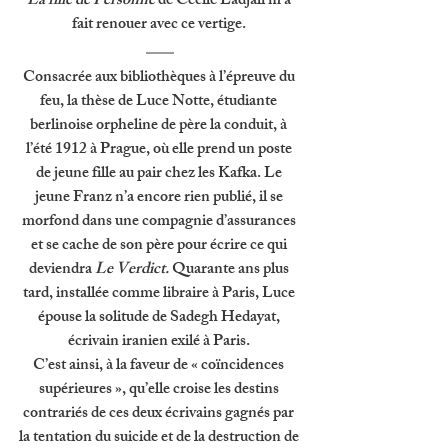
La fille de Personne 
de Cécile Ladjali m’a 
fait renouer avec ce vertige. 
Consacrée aux bibliothèques à l’épreuve du 
feu, la thèse de Luce Notte, étudiante 
berlinoise orpheline de père la conduit, à 
l’été 1912 à Prague, où elle prend un poste 
de jeune fille au pair chez les Kafka. Le 
jeune Franz n’a encore rien publié, il se 
morfond dans une compagnie d’assurances 
et se cache de son père pour écrire ce qui 
deviendra 
Le Verdict. 
Quarante ans plus 
tard, installée comme libraire à Paris, Luce 
épouse la solitude de Sadegh Hedayat, 
écrivain iranien exilé à Paris. 
C’est ainsi, à la faveur de « coïncidences 
supérieures », qu’elle croise les destins 
contrariés de ces deux écrivains gagnés par 
la tentation du suicide et de la destruction de 