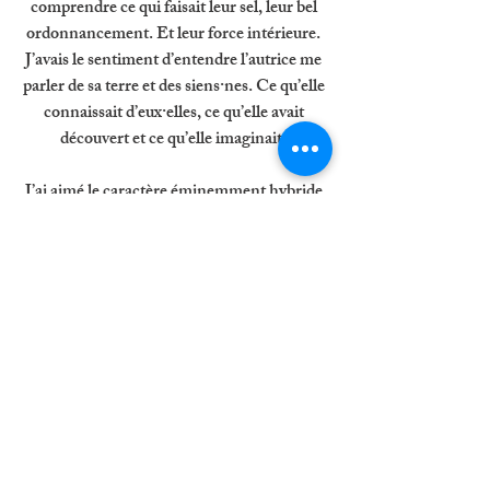
comprendre ce qui faisait leur sel, leur bel 
ordonnancement. Et leur force intérieure. 
J’avais le sentiment d’entendre l’autrice me 
parler de sa terre et des siens·nes. Ce qu’elle 
connaissait d’eux·elles, ce qu’elle avait 
découvert et ce qu’elle imaginait. 
J’ai aimé le caractère éminemment hybride 
de 
La mémoire délavée
. 
Pas un roman, pas un essai non plus. 
Un récit, oui. Grandiose. Narré comme un 
chant. 
Lentement, amoureusement, 
soigneusement. Avec tendresse. 
Une déclaration d’amour aux siens·nes, un 
combat littéraire pour les faire exister à 
jamais. Malgré le temps qui passe et l’oubli 
qui partout s’infiltre. 