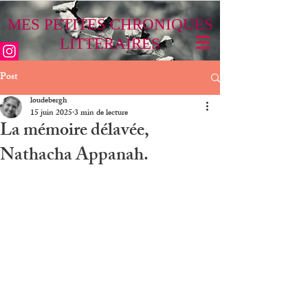
MES PETITES CHRONIQUES
LITTÉRAIRES
Post
loudebergh
15 juin 2025
3 min de lecture
La mémoire délavée,
Nathacha Appanah.