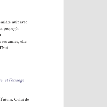
emière nuit avec 
st propagée 
. 
 ses amies, elle 
d’hui.
e, et l’étrange 
 Totem. Celui de 