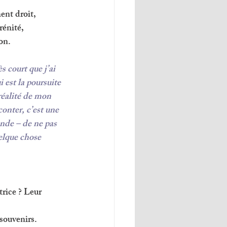
ent droit, 
rénité, 
on. 
s court que j’ai 
 est la poursuite 
réalité de mon 
conter, c’est une 
nde – de ne pas 
elque chose 
rice ? Leur 
souvenirs.  