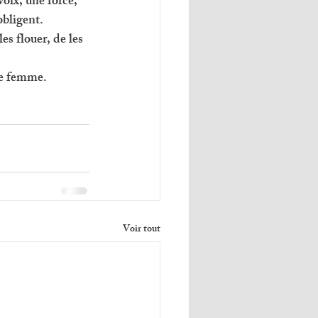
voix, une force, 
bligent. 
es flouer, de les 
re femme. 
Voir tout