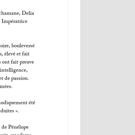
 chamane, Delia 
, Impératrice 
toire, bouleversé 
 élevé et fait 
 ont fait preuve 
intelligence, 
et de passion. 
rmées. 
hodiquement été 
éduites ».
u de Pénélope 