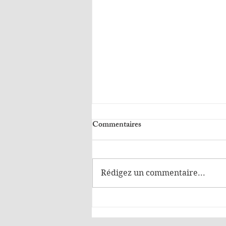
Commentaires
Rédigez un commentaire...
Dans sa maison, Yael van der
Wouden.