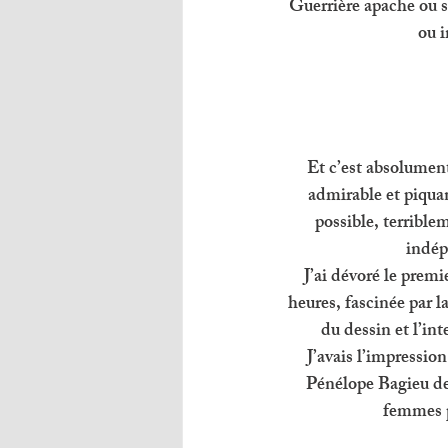
Guerrière apache ou s
ou i
Et c’est absolument
admirable et piquan
possible, terrible
indép
J’ai dévoré le prem
heures, fascinée par la
du dessin et l’int
J’avais l’impression
Pénélope Bagieu der
femmes p