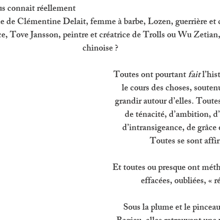
us connait réellement 
inée de Clémentine Delait, femme à barbe, Lozen, guerrière et
ce, Tove Jansson, peintre et créatrice de Trolls ou Wu Zetian
chinoise ?
Toutes ont pourtant 
fait 
l’his
le cours des choses, soutenu,
grandir autour d’elles. Toutes
de ténacité, d’ambition, d’
d’intransigeance, de grâce 
Toutes se sont affi
Et toutes ou presque ont mét
effacées, oubliées, « r
Sous la plume et le pincea