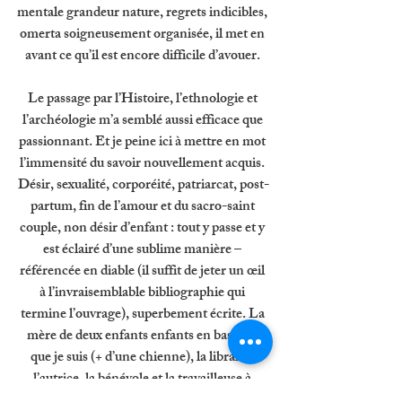
mentale grandeur nature, regrets indicibles, 
omerta soigneusement organisée, il met en 
avant ce qu’il est encore difficile d’avouer. 
Le passage par l’Histoire, l’ethnologie et 
l’archéologie m’a semblé aussi efficace que 
passionnant. Et je peine ici à mettre en mot 
l’immensité du savoir nouvellement acquis. 
Désir, sexualité, corporéité, patriarcat, post-
partum, fin de l’amour et du sacro-saint 
couple, non désir d’enfant : tout y passe et y 
est éclairé d’une sublime manière – 
référencée en diable (il suffit de jeter un œil 
à l’invraisemblable bibliographie qui 
termine l’ouvrage), superbement écrite. La 
mère de deux enfants enfants en bas-âge 
que je suis (+ d’une chienne), la libraire, 
l’autrice, la bénévole et la travailleuse à 
domicile, ne peut qu'être grandie par la 