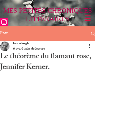
MES PETITES CHRONIQUES
LITTÉRAIRES
Post
loudebergh
6 avr.
3 min de lecture
Le théorème du flamant rose,
Jennifer Kerner.