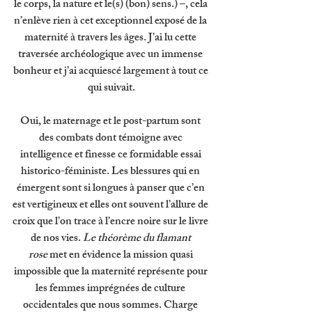
le corps, la nature et le(s) (bon) sens.) –, cela 
n’enlève rien à cet exceptionnel exposé de la 
maternité à travers les âges. J’ai lu cette 
traversée archéologique avec un immense 
bonheur et j’ai acquiescé largement à tout ce 
qui suivait.
Oui, le maternage et le post-partum sont 
des combats dont témoigne avec 
intelligence et finesse ce formidable essai 
historico-féministe. Les blessures qui en 
émergent sont si longues à panser que c’en 
est vertigineux et elles ont souvent l’allure de 
croix que l’on trace à l’encre noire sur le livre 
de nos vies. 
Le théorème du flamant 
rose
 met en évidence la mission quasi 
impossible que la maternité représente pour 
les femmes imprégnées de culture 
occidentales que nous sommes. Charge 