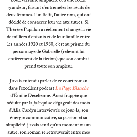
bouleversante simplicité et d’une réelle 
grandeur, faisant s’entremêler les récits de 
deux femmes, l’un fictif, l’autre non, qui ont 
décidé de consacrer leur vie aux autres. Si 
Thérèse Papillon a réellement changé la vie 
de milliers d’enfants et de leur famille entre 
les années 1920 et 1980, c’est au prisme du 
personnage de Gabrielle (relevant lui 
entièrement de la fiction) que son combat 
prend toute son ampleur.
J’avais entendu parler de ce court roman 
dans l’excellent podcast 
La Page Blanche
d’Émilie Deselienne. Aussi frappée que 
séduite par la 
joie 
qui se dégageait des mots 
d’Alia Cardyn interviewée ce jour-là, son 
énergie communicative, sa passion et sa 
simplicité, j’avais senti qu’un moment ou un 
autre, son roman se retrouverait entre mes 