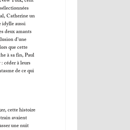
 New York, cent 
sélectionnées 
al, Catherine un 
idylle aussi 
es deux amants 
llusion d'une 
ors que cette 
he à sa fin, Paul 
: céder à leurs 
tasme de ce qui 
r, cette histoire 
train avaient 
asser une nuit 