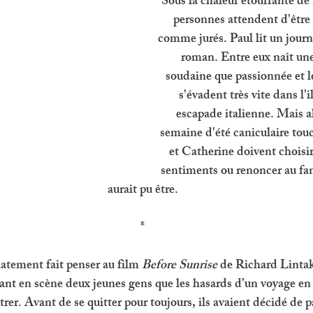
Sous la chaleur étouffante de
personnes attendent d'être 
comme jurés. Paul lit un journ
roman. Entre eux naît une 
soudaine que passionnée et l
s'évadent très vite dans l'i
escapade italienne. Mais al
semaine d'été caniculaire touc
et Catherine doivent choisir 
sentiments ou renoncer au fan
aurait pu être.
*
ement fait penser au film 
Before Sunrise 
de Richard Lintake
nt en scène deux jeunes gens que les hasards d’un voyage en 
rer. Avant de se quitter pour toujours, ils avaient décidé de p