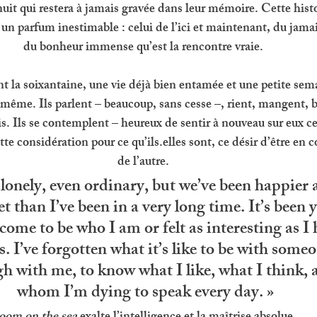
uit qui restera à jamais gravée dans leur mémoire. Cette hist
 un parfum inestimable : celui de l’ici et maintenant, du jamai
du bonheur immense qu’est la rencontre vraie. 
nt la soixantaine, une vie déjà bien entamée et une petite sem
même. Ils parlent – beaucoup, sans cesse –, rient, mangent, b
is. Ils se contemplent – heureux de sentir à nouveau sur eux ce
te considération pour ce qu’ils.elles sont, ce désir d’être en 
de l’autre. 
lonely, even ordinary, but we’ve been happier
et than I’ve been in a very long time. It’s been y
elcome to be who I am or felt as interesting as I 
s. I’ve forgotten what it’s like to be with some
gh with me, to know what I like, what I think, 
whom I’m dying to speak every day. »