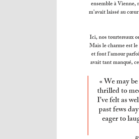
ensemble à Vienne, n
m’avait laissé au cœur
Ici, nos tourtereaux o
Mais le charme est le 
et font l’amour parfo
avait tant manqué, cet
« We may be 
thrilled to me
I’ve felt as w
past fews day
eager to lau