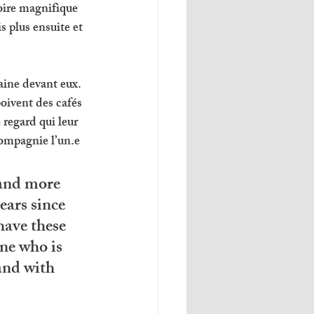
oire magnifique 
s plus ensuite et 
aine devant eux. 
oivent des cafés 
 regard qui leur 
compagnie l’un.e 
 and more 
ears since 
have these 
one who is 
and with 