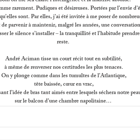
oom on the sea 
exalte l’intelligence et la maîtrise absolue. 
omme rarement. Pudiques et désireuses. Portées par l’envie d’ê
u’elles sont. Par elles, j’ai été invitée à me poser de nombreu
’art de parvenir à maintenir, malgré les années, une conversatio
sser le silence s’installer – la tranquillité et l’habitude prendre 
reste. 
André Aciman tisse un court récit tout en subtilité,
 à même de renverser nos certitudes les plus tenaces. 
On y plonge comme dans les tumultes de l’Atlantique,
tête baissée, cœur en vrac,
sant l’idée de bras tant aimés entre lesquels séchera notre pea
sur le balcon d’une chambre napolitaine… 