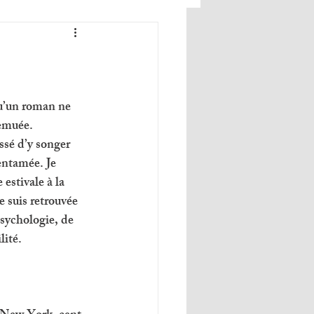
u’un roman ne 
emuée. 
ssé d’y songer 
entamée. Je 
estivale à la 
 suis retrouvée 
sychologie, de 
lité. 