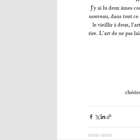
R
J’y ai lu deux âmes c
nouveau, dans tout ce q
le vieillir à deux, l
rire. L’art de ne pas lai
chéris