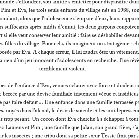
monde s’effondrer, son amitié s’émietter pour disparaitre dans
im et Eva, les trois seuls enfants du village nés en 1988, son
ndant, alors que l’adolescence s’empare d’eux, leurs rapports 
rs suffocants après-midis d’ennui, les deux garçons conçoiven
 si elle veut conserver leur amitié : faire se déshabiller devant 
ies filles du village. Pour cela, ils imaginent un stratagème : ch
osée par Eva. A chaque erreur, il lui faudra ôter un vêtement.
’a rien d’un jeu innocent d’adolescents en recherche. Il se révè
terriblement violent. 
ibes de l’enfance d’Eva, venues éclairer avec force et douleur c
 bercée par une devise familiale tristement vécue et insidieu
 ne pas faire défaut ». Une enfance dans une famille terrassée pa
s, noyés dans l’alcool, le désir de suicide et les antidépresse
nt trop pesant. Un cocon dont Eva cherche à s’échapper à tout
ec Laurens et Pim ; une famille que Jolan, son grand frère, s’ap
 les insectes ; une tribu dont sa petite sœur Tessie finit par 