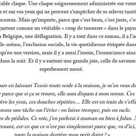
table claque. Une claque soigneusement administrée sur votre
r et sur vos yeux qui ne peuvent s’empêcher de se relever tantô
cereux. Mais qu’importe, parce que c’est beau, c’est juste, c’e
 partout comme un véritable « coup de tonnerre » dans le paysag
 Belgique, une déflagration. Il y a tout dans ce roman, il a l’
elle-même, l’exclusion sociale, la vie quotidienne étriquée dans
 qu’en une version, mais il y a aussi l’ironie, l’insouciance ainsi
dans la nuit. Et il y a surtout une grande joie, celle de savour
superbement mené. 
ars en laissant Tessie toute seule à la maison, je m’en veux de 
 parce que si ça se trouve, elle aura disparu à mon retour. Ces 
ève les yeux, ces douches répétées… Elle est en train de s’eff
me une tâche sur l’évier : on laisse tremper, puis on racle.
s de pédales. Ce soir, j’en parlerai à maman ou bien à Jolan. M
enant, est-ce que ce n’est pas simplement parce que, vu d’ici, j
toute la maison derrière mon petit doigt ? »