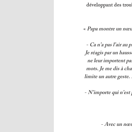
développant des trou
« 
Papa montre un nœud c
- 
Ca n’a pas l’air au 
Je réagis par un haus
ne leur importent pas
mots. Je me dis à chaq
limite un autre geste. 
- 
N’importe qui n’est p
- 
Avec un nœud