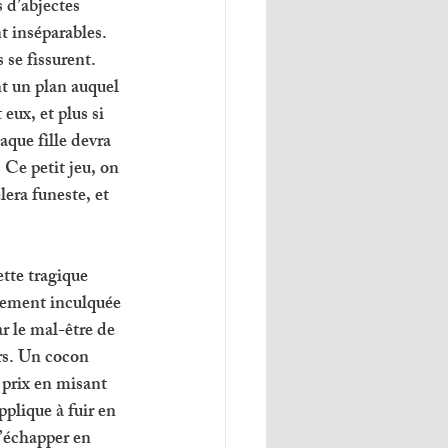
 d’abjectes 
t inséparables. 
se fissurent. 
t un plan auquel 
eux, et plus si 
aque fille devra 
 Ce petit jeu, on 
lera funeste, et 
ette tragique 
sement inculquée 
r le mal-être de 
urs. Un cocon 
 prix en misant 
plique à fuir en 
s’échapper en 