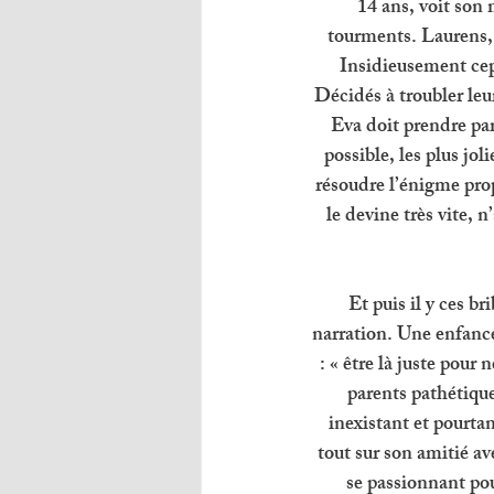
14 ans, voit son 
tourments. Laurens, P
Insidieusement cepe
Décidés à troubler leu
Eva doit prendre part
possible, les plus jol
résoudre l’énigme prop
le devine très vite, n
Et puis il y ces br
narration. Une enfance
: « être là juste pour
parents pathétique
inexistant et pourta
tout sur son amitié av
se passionnant pour