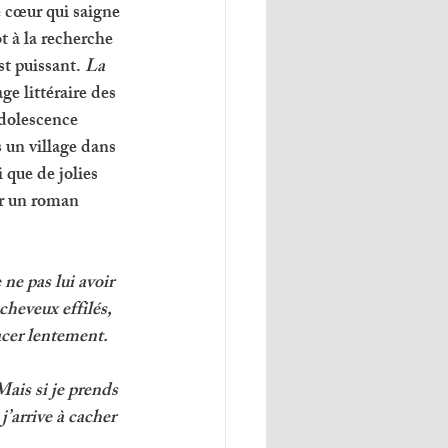
 cœur qui saigne 
t à la recherche 
st puissant. 
La 
e littéraire des 
adolescence 
 un village dans 
 que de jolies 
er un roman 
ne pas lui avoir 
cheveux effilés, 
acer lentement. 
ais si je prends 
’arrive à cacher 