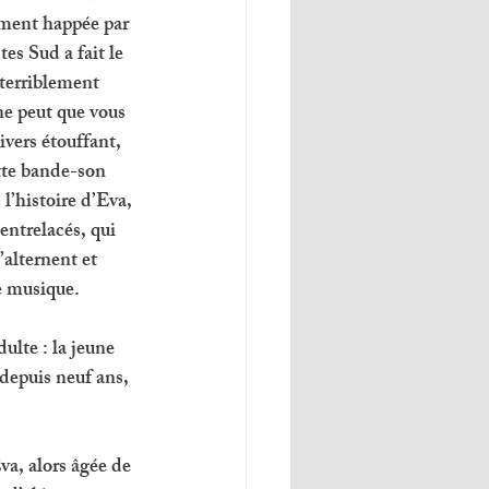
lement happée par 
es Sud a fait le 
terriblement 
ne peut que vous 
ivers étouffant, 
tte bande-son 
l’histoire d’Eva, 
 entrelacés, qui 
’alternent et 
e musique. 
lte : la jeune 
 depuis neuf ans, 
va, alors âgée de 