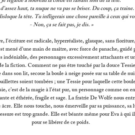
Je regarde à nouveau la corde en faisant non de la tête. 
d’assez haut, ta nuque ne va pas se briser. Du coup, ça traine.
disloque la tête. Tu infligerais une chose pareille à ceux qui von
- 
Non, ça se fait pas, je dis. »
e, l’écriture est radicale, hyperréaliste, glauque, sans fioritur
est mené d’une main de maître, avec force de panache, guidé 
ns indéniable, des personnages excessivement attachants et u
 de la fiction. Comment ne pas être touché par la douce Tessie
 dans son lit, secoue la boule à neige posée sur sa table de nuit
paillettes soient tombées ; une Tessie pour laquelle cette boule
ssie, c’est de la magie à l’état pur, un personnage comme on e
nte et éthérée, fragile et sage. La fratrie De Wolfe nous entrai
âcre. Elle nous touche, nous émerveille par sa puissance, sa 
lessure est trop grande. Elle est béante même pour Eva à qui il
pour se libérer de ce poids. 