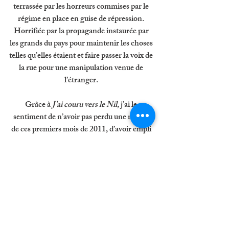
terrassée par les horreurs commises par le 
régime en place en guise de répression. 
Horrifiée par la propagande instaurée par 
les grands du pays pour maintenir les choses 
telles qu’elles étaient et faire passer la voix de 
la rue pour une manipulation venue de 
l’étranger. 
Grâce à 
J’ai couru vers le Nil, 
j’ai le 
sentiment de n’avoir pas perdu une miette 
de ces premiers mois de 2011, d’avoir empli 
mon cerveau d’images et de rage, d’avoir fait 
gonfler mon cœur d’émotions et d’effroi. Il y 
avait quelque chose de somptueux dans cette 
colère enfin exprimée, 
et il y a de la tristesse et du fatalisme dans ce 
qui en a découlé. 
Je ne peux, vous l’avez compris, que vous 