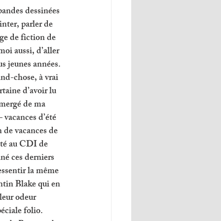
 bandes dessinées 
nter, parler de 
 de fiction de 
oi aussi, d’aller 
us jeunes années.
nd-chose, à vrai 
taine d’avoir lu 
 émergé de ma 
– vacances d’été 
n de vacances de 
té au CDI de 
né ces derniers 
ressentir la même 
ntin Blake qui en 
 leur odeur 
éciale folio. 