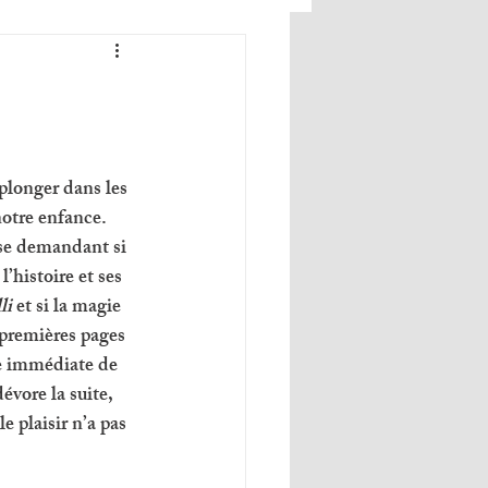
eplonger dans les 
 notre enfance. 
 se demandant si 
l’histoire et ses 
li
 et si la magie 
s premières pages 
ie immédiate de 
évore la suite, 
e plaisir n’a pas 