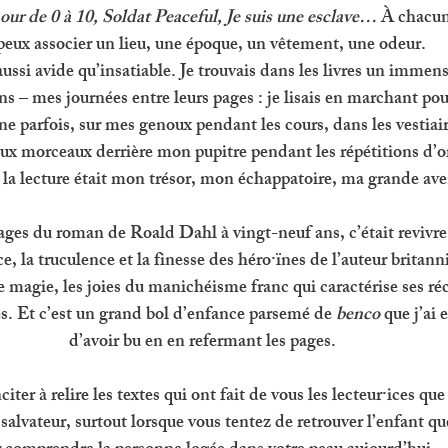
our de 0 à 10, Soldat Peaceful, Je suis une esclave… 
À chacun
 peux associer un lieu, une époque, un vêtement, une odeur. 
 aussi avide qu’insatiable. Je trouvais dans les livres un immens
s – mes journées entre leurs pages : je lisais en marchant pour 
ine parfois, sur mes genoux pendant les cours, dans les vestiaire
eux morceaux derrière mon pupitre pendant les répétitions d’o
 
la lecture était mon trésor, mon échappatoire, ma grande ave
ges du roman de Roald Dahl à vingt-neuf ans, c’était revivre 
ce, la truculence et la finesse des héro·ïnes de l’auteur britanni
e magie, les joies du manichéisme franc qui caractérise ses réc
és. Et c’est un grand bol d’enfance parsemé de 
benco
 que j’ai
d’avoir bu en en refermant les pages. 
iter à relire les textes qui ont fait de vous les lecteur·ices que
 salvateur, surtout lorsque vous tentez de retrouver l’enfant qu