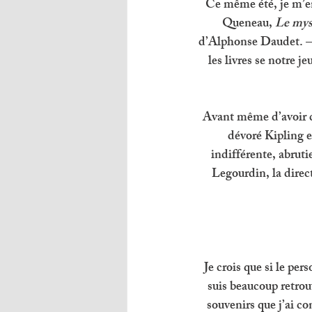
Ce même été, je m’en
Queneau, 
Le mys
d’Alphonse Daudet. – R
les livres se notre 
Avant même d’avoir ci
dévoré Kipling e
indifférente, abruti
Legourdin, la direct
Je crois que si le pe
suis beaucoup retrou
souvenirs que j’ai co