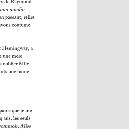
o 
de Raymond 
 mon moulin 
n passant, relire 
 avons coutume.
ut Hemingway, a 
re une mère 
s oublier Mlle 
ants une haine 
 parce que je me 
 ans, les seuls 
ssommoir, Miss 