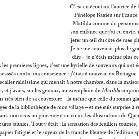
C’est en écoutant l’autrice de
Pénélope Bagieu sur France i
Matilda comme du personnage
son enfance que j’ai eu envie, m
jeter un œil du côté de mes pl
Je ne me souvenais plus de gra
dire – je n’étais même plus cer
s les premières lignes, c’est une kyrielle de souvenirs qui ont
acassés contre ma conscience : j’étais à nouveau en Bretagne 
escalier raidissime qui menait à notre chambre, dans la maiso
 et j’avais, sur les genoux, un exemplaire de 
Matilda 
emprun
ns très bien de sa couverture – la même que celle du roman gla
ges de la bibliothèque de mon village – et me suis surprise à 
ant, non sans un pincement au cœur, les illustrations de Que
pages jaunies. Tout y était : la sensation des feuillets tournés,
papier fatigué et le soyeux de la tranche bleutée de l’édition sp