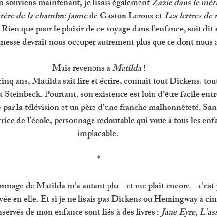
 souviens maintenant, je lisais également 
Zazie dans le métr
tère de la chambre jaune 
de Gaston Leroux et 
Les lettres de
ien que pour le plaisir de ce voyage dans l’enfance, soit dit e
jeunesse devrait nous occuper autrement plus que ce dont nous
Mais revenons à 
Matilda 
!
nq ans, Matilda sait lire et écrire, connaît tout Dickens, to
t Steinbeck. Pourtant, son existence est loin d’être facile ent
e par la télévision et un père d’une franche malhonnêteté. San
rice de l’école, personnage redoutable qui voue à tous les enf
implacable. 
*
rsonnage de Matilda m’a autant plu – et me plait encore – c’est
vée en elle. Et si je ne lisais pas Dickens ou Hemingway à cinq
nservés de mon enfance sont liés à des livres :
 Jane Eyre, L’a