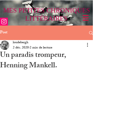
MES PETITES CHRONIQUES
LITTÉRAIRES
Post
loudebergh
2 déc. 2020
2 min de lecture
Un paradis trompeur,
Henning Mankell.